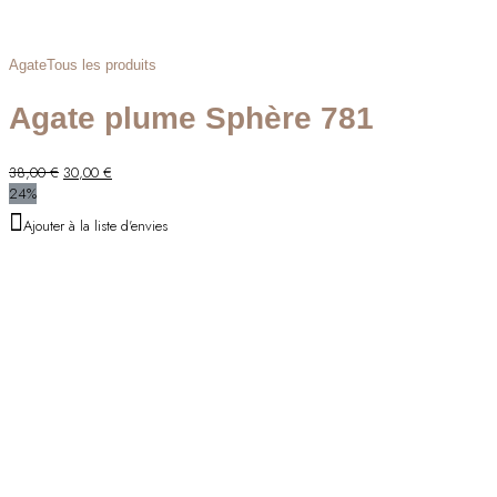
Agate
Tous les produits
Agate plume Sphère 781
Le
Le
38,00
€
30,00
€
prix
prix
24%
initial
actuel
Ajouter à la liste d'envies
était :
est :
38,00 €.
30,00 €.