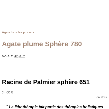
Agate
Tous les produits
Agate plume Sphère 780
Le
Le
52,00
€
42,00
€
prix
prix
initial
actuel
était :
est :
52,00 €.
42,00 €.
Racine de Palmier sphère 651
34,00
€
1 en stock
" La lithothérapie fait partie des thérapies holistiques