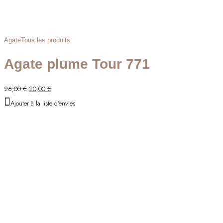
Agate
Tous les produits
Agate plume Tour 771
Le
Le
26,00
€
20,00
€
prix
prix
Ajouter à la liste d'envies
initial
actuel
était :
est :
26,00 €.
20,00 €.