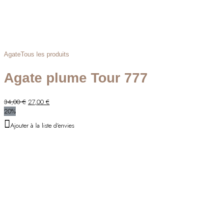
Agate
Tous les produits
Agate plume Tour 777
Le
Le
34,00
€
27,00
€
prix
prix
20%
initial
actuel
Ajouter à la liste d'envies
était :
est :
34,00 €.
27,00 €.