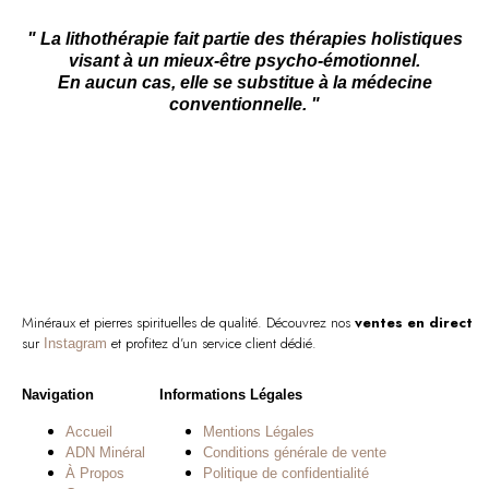
initial
actuel
était :
est :
" La lithothérapie fait partie des thérapies holistiques
59,00 €.
48,00 €.
visant à un mieux-être psycho-émotionnel.
En aucun cas, elle se substitue à la médecine
conventionnelle. "
Minéraux et pierres spirituelles de qualité. Découvrez nos
ventes en direct
sur
et profitez d’un service client dédié.
Instagram
Navigation
Informations Légales
Accueil
Mentions Légales
ADN Minéral
Conditions générale de vente
À Propos
Politique de confidentialité