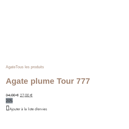
Agate
Tous les produits
Agate plume Tour 777
Le
Le
34,00
€
27,00
€
prix
prix
20%
initial
actuel
Ajouter à la liste d'envies
était :
est :
34,00 €.
27,00 €.