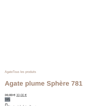
Agate
Tous les produits
Agate plume Sphère 781
Le
Le
38,00
€
30,00
€
prix
prix
19%
initial
actuel