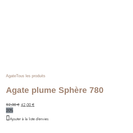
Agate
Tous les produits
Agate plume Sphère 780
Le
Le
52,00
€
42,00
€
prix
prix
20%
initial
actuel
Ajouter à la liste d'envies
était :
est :
52,00 €.
42,00 €.