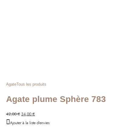
Agate
Tous les produits
Agate plume Sphère 783
Le
Le
42,00
€
34,00
€
prix
prix
Ajouter à la liste d'envies
initial
actuel
était :
est :