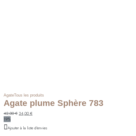
Agate
Tous les produits
Agate plume Sphère 783
Le
Le
42,00
€
34,00
€
prix
prix
19%
initial
actuel
Ajouter à la liste d'envies
était :
est :