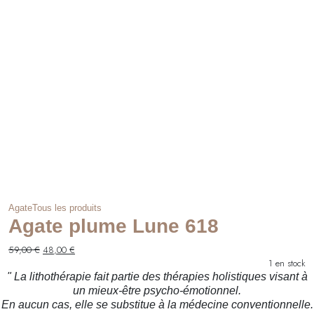
42,00 €.
34,00 €.
Agate
Tous les produits
Agate plume Lune 618
Le
Le
59,00
€
48,00
€
prix
prix
1 en stock
initial
actuel
" La lithothérapie fait partie des thérapies holistiques visant à
était :
est :
un mieux-être psycho-émotionnel.
59,00 €.
48,00 €.
En aucun cas, elle se substitue à la médecine conventionnelle.