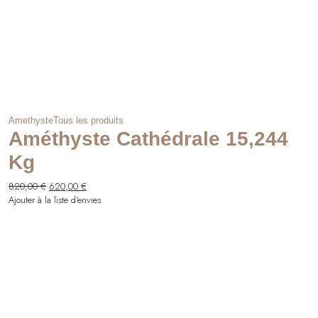
Amethyste
Tous les produits
Améthyste Cathédrale 15,244
Kg
Le
Le
820,00
€
620,00
€
prix
prix
Ajouter à la liste d'envies
initial
actuel
était :
est :
820,00 €.
620,00 €.