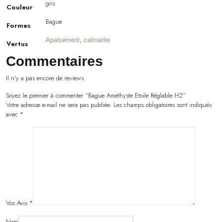
gris
Couleur
Bague
Formes
,
Apaisement
calmante
Vertus
Commentaires
Il n'y a pas encore de reviews.
Soyez le premier à commenter “Bague Améthyste Etoile Réglable H2”
Votre adresse e-mail ne sera pas publiée.
Les champs obligatoires sont indiqués
avec
*
Vos Avis
*
Nom